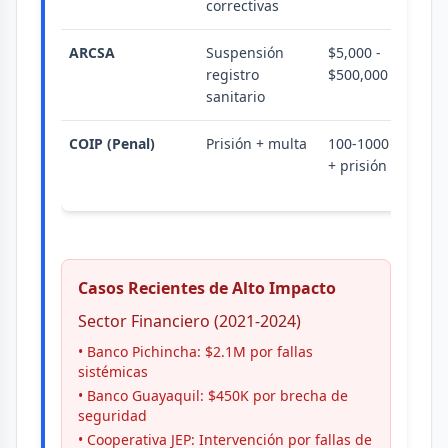
correctivas
ARCSA
Suspensión
$5,000 -
R
registro
$500,000
p
sanitario
m
COIP (Penal)
Prisión + multa
100-1000 SBU
1
+ prisión
p
Casos Recientes de Alto Impacto
Sector Financiero (2021-2024)
• Banco Pichincha: $2.1M por fallas
sistémicas
• Banco Guayaquil: $450K por brecha de
seguridad
• Cooperativa JEP: Intervención por fallas de