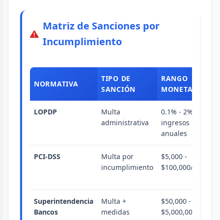
Matriz de Sanciones por
Incumplimiento
TIPO DE
RANGO
S
NORMATIVA
SANCIÓN
MONETARIO
A
LOPDP
Multa
0.1% - 2%
S
administrativa
ingresos
t
anuales
d
PCI-DSS
Multa por
$5,000 -
P
incumplimiento
$100,000/mes
c
p
Superintendencia
Multa +
$50,000 -
I
Bancos
medidas
$5,000,000
l